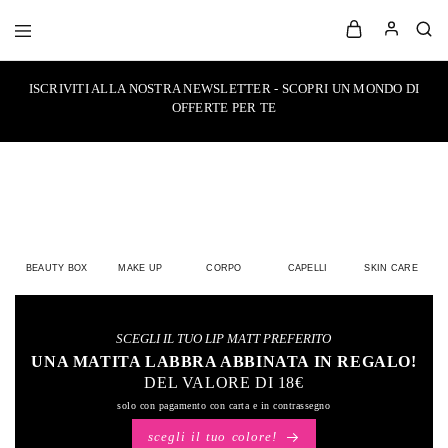
LaboratorioN14
your
own
ISCRIVITI ALLA NOSTRA NEWSLETTER - SCOPRI UN MONDO DI
make-
up
OFFERTE PER TE
style
BEAUTY BOX
MAKE UP
CORPO
CAPELLI
SKIN CARE
SCEGLI IL TUO LIP MATT PREFERITO
UNA MATITA LABBRA ABBINATA IN REGALO!
DEL VALORE DI 18€
solo con pagamento con carta e in contrassegno
scegli il tuo colore!