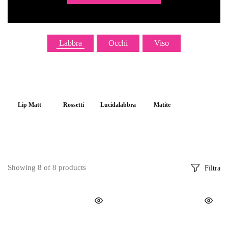
Labbra
Occhi
Viso
Lip Matt
Rossetti
Lucidalabbra
Matite
Blush e Terre
Correttori
Mascara
Cipria
Fondotinta
Ombretti
Accessori
Palette
Showing
8
of
8
products
Filtra