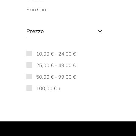
Skin Care
Prezzo
10,00
€
-
24,00
€
25,00
€
-
49,00
€
50,00
€
-
99,00
€
100,00
€
+