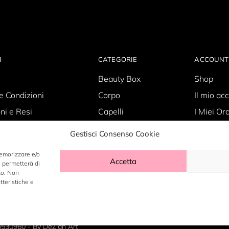
I
CATEGORIE
ACCOUNT
Beauty Box
Shop
e Condizioni
Corpo
Il mio ac
ni e Resi
Capelli
I Miei Ord
Policy
Skin Care
Carrello
Gestisci Consenso Cookie
olicy
Make-up
Wishlist
memorizzare e/o
Accetta
i permetterà di
to. Non
tteristiche e
6530960 - By
DeZign Art