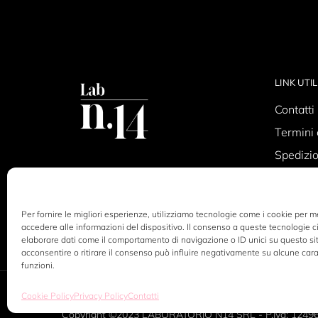
LINK UTIL
Contatti
Termini 
Spedizio
Privacy 
Cookie P
Per fornire le migliori esperienze, utilizziamo tecnologie come i cookie per 
Simona M
ha appena acquistato
accedere alle informazioni del dispositivo. Il consenso a queste tecnologie c
Nexis - Olio Capelli all'Argan & 3 altri prodotti
elaborare dati come il comportamento di navigazione o ID unici su questo si
pochi minuti fa
by
acconsentire o ritirare il consenso può influire negativamente su alcune cara
funzioni.
Cookie Policy
Privacy Policy
Contatti
Copyright ©2023 LABORATORIO N14 SRL - P.Iva: 1249