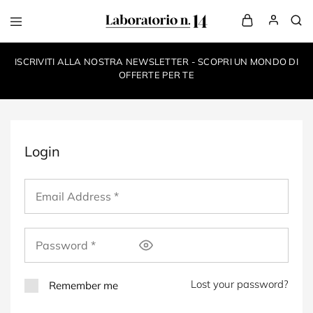
LaboratorioN14
your
own
ISCRIVITI ALLA NOSTRA NEWSLETTER - SCOPRI UN MONDO DI
make-
up
OFFERTE PER TE
style
Login
Lost your password?
Remember me