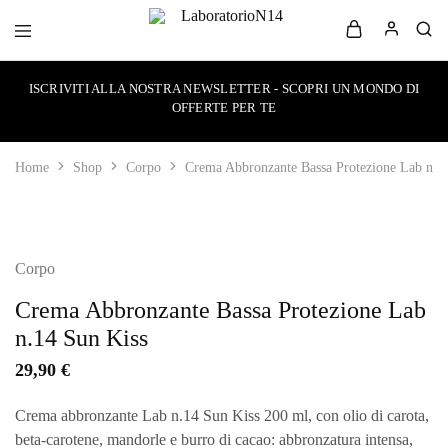
LaboratorioN14
your
own
ISCRIVITI ALLA NOSTRA NEWSLETTER - SCOPRI UN MONDO DI
make-
up
OFFERTE PER TE
style
Home
Shop
Corpo
Crema Abbronzante Bassa Protezione Lab n.1
SOLD OUT
Corpo
Crema Abbronzante Bassa Protezione Lab
n.14 Sun Kiss
29,90
€
Crema abbronzante Lab n.14 Sun Kiss 200 ml, con olio di carota,
beta-carotene, mandorle e burro di cacao: abbronzatura intensa,