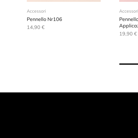
Accessori
Accessor
Pennello Nr106
Pennell
Applicaz
14,90
€
19,90
€