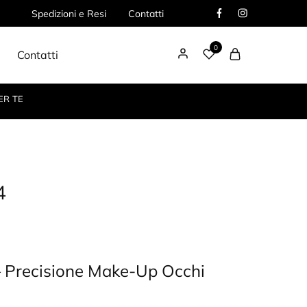
Spedizioni e Resi
Contatti
0
Contatti
ER TE
4
– Precisione Make-Up Occhi