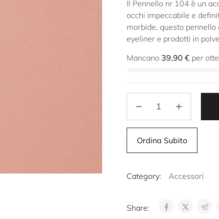
Il Pennello nr 104 è un ac
occhi impeccabile e definit
morbide, questo pennello è
eyeliner e prodotti in pol
Mancano
39,90
€
per ott
Ordina Subito
Category:
Accessori
Share: