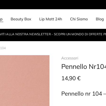
op
Beauty Box
Lip Matt 24h
Chi Siamo
Blog
IVITI ALLA NOSTRA NEWSLETTER - SCOPRI UN MONDO DI OFFERTE P
r104
Accessori
Pennello Nr10
14,90
€
Pennello nr 104 