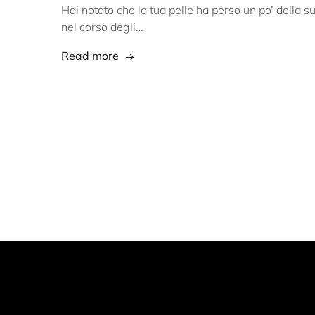
Hai notato che la tua pelle ha perso un po’ della su
nel corso degli…
Read more