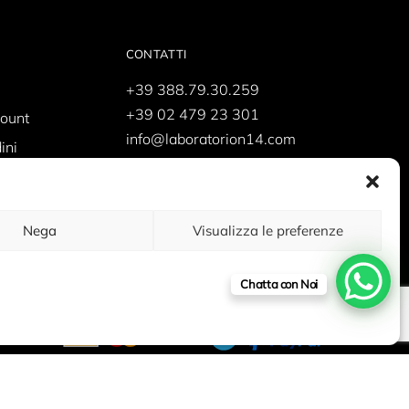
CONTATTI
+39 388.79.30.259
+39 02 479 23 301
count
info@laboratorion14.com
ini
shop@laboratorion14.com
supporto@laboratorion14.com
Nega
Visualizza le preferenze
Chatta con Noi