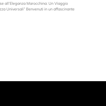
se all’Eleganza Marocchina: Un Viaggio
ezza Universali” Benvenuti in un affascinante