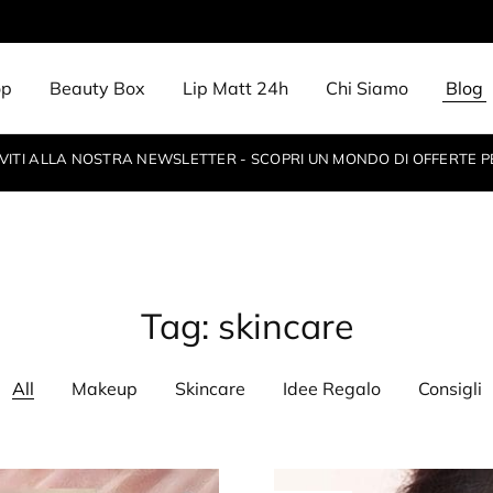
op
Beauty Box
Lip Matt 24h
Chi Siamo
Blog
IVITI ALLA NOSTRA NEWSLETTER - SCOPRI UN MONDO DI OFFERTE P
Tag:
skincare
All
Makeup
Skincare
Idee Regalo
Consigli