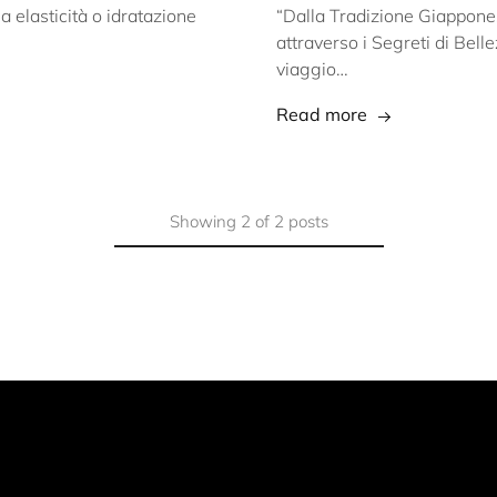
a elasticità o idratazione
“Dalla Tradizione Giappone
attraverso i Segreti di Bell
viaggio…
Read more
Showing
2
of
2
posts