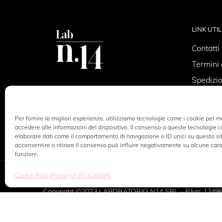
LINK UTIL
Contatti
Termini 
Spedizio
Privacy 
Cookie P
Per fornire le migliori esperienze, utilizziamo tecnologie come i cookie per 
accedere alle informazioni del dispositivo. Il consenso a queste tecnologie c
elaborare dati come il comportamento di navigazione o ID unici su questo si
acconsentire o ritirare il consenso può influire negativamente su alcune cara
funzioni.
Cookie Policy
Privacy Policy
Contatti
Copyright ©2023 LABORATORIO N14 SRL - P.Iva: 1249