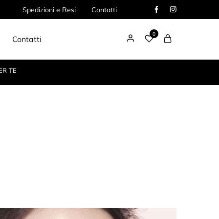
Spedizioni e Resi
Contatti
0
Contatti
ER TE