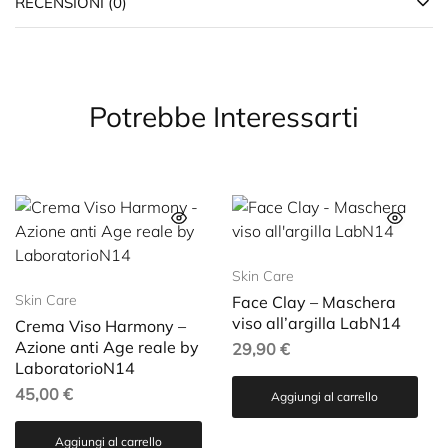
RECENSIONI (0)
Potrebbe Interessarti
Skin Care
Skin Care
Face Clay – Maschera
viso all’argilla LabN14
Crema Viso Harmony –
Azione anti Age reale by
29,90
€
LaboratorioN14
45,00
€
Aggiungi al carrello
Aggiungi al carrello