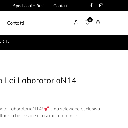
Spedizioni e Resi
Contatti
0
Contatti
ER TE
a Lei LaboratorioN14
mata LaboratorioN14!
Una selezione esclusiva
ltare la bellezza e il fascino femminile