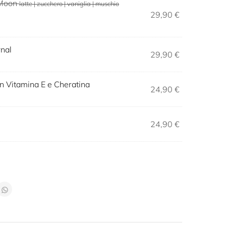
 Moon
latte | zucchero | vaniglia | muschio
29,90
€
rnal
29,90
€
on Vitamina E e Cheratina
24,90
€
24,90
€