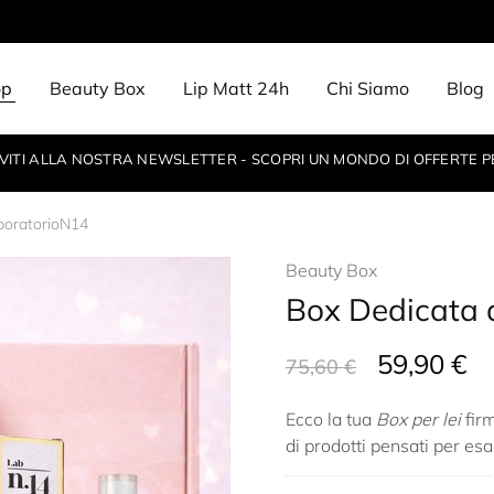
op
Beauty Box
Lip Matt 24h
Chi Siamo
Blog
IVITI ALLA NOSTRA NEWSLETTER - SCOPRI UN MONDO DI OFFERTE P
boratorioN14
Beauty Box
Box Dedicata 
59,90
€
75,60
€
Ecco la tua
Box per lei
fir
di prodotti pensati per esa