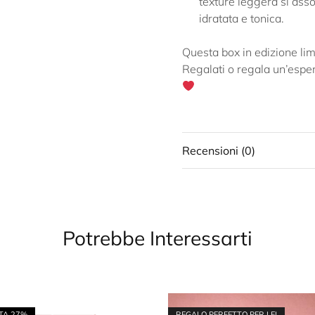
texture leggera si ass
idratata e tonica.
Questa box in edizione lim
Regalati o regala un’esper
Recensioni (0)
Potrebbe Interessarti
TA
27%
REGALO PERFETTO PER LEI