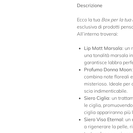
Descrizione
Ecco la tua
Box per la tua 
esclusiva di prodotti pensa
All’interno troverai:
Lip Matt Marsala
: un 
una tonalità marsala in
garantisce labbra perfe
Profumo Donna Moon
combina note floreali 
misterioso. Ideale per
scia indimenticabile.
Siero Ciglia
: un tratta
le ciglia, promuovendon
ciglia appariranno più 
Siero Viso Eternal
: un 
a rigenerare la pelle, 