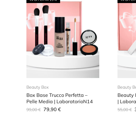
Beauty Box
Beauty B
Box Base Trucco Perfetta –
Beauty 
Pelle Media | LaboratorioN14
| Labor
79,90
€
99,00
€
55,00
€