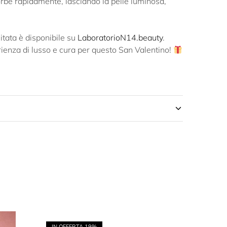
orbe rapidamente, lasciando la pelle luminosa,
itata è disponibile su
LaboratorioN14.beauty
.
ienza di lusso e cura per questo San Valentino!
IN OFFERTA
19%