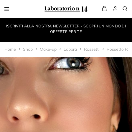
LaboratorioN14
your
own
ISCRIVITI ALLA NOSTRA NEWSLETTER - SCOPRI UN MONDO DI
make-
up
OFFERTE PER TE
style
Home
Shop
Make-up
Labbra
Rossetti
Rossetto Ro