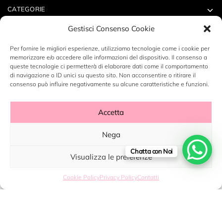
CATEGORIE
Gestisci Consenso Cookie
ACCOUNT
Per fornire le migliori esperienze, utilizziamo tecnologie come i cookie per
memorizzare e/o accedere alle informazioni del dispositivo. Il consenso a
CONTATTI
queste tecnologie ci permetterà di elaborare dati come il comportamento
di navigazione o ID unici su questo sito. Non acconsentire o ritirare il
consenso può influire negativamente su alcune caratteristiche e funzioni.
Accetta
Copyright ©2023 LABORATORIO N14 SRL - P.Iva: 12496530960
Nega
- By
DeZign Art
Chatta con Noi
Visualizza le preferenze
Cookie Policy
Privacy Policy
Contatti