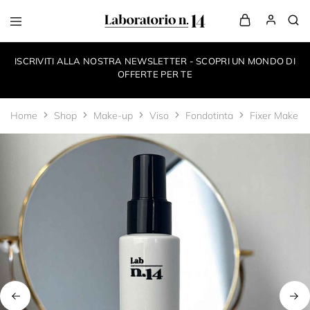
LaboratorioN14
your
own
ISCRIVITI ALLA NOSTRA NEWSLETTER - SCOPRI UN MONDO DI
make-
up
OFFERTE PER TE
style
Home
Shop
Make-up
Viso
Fondotinta
Fixer Make U