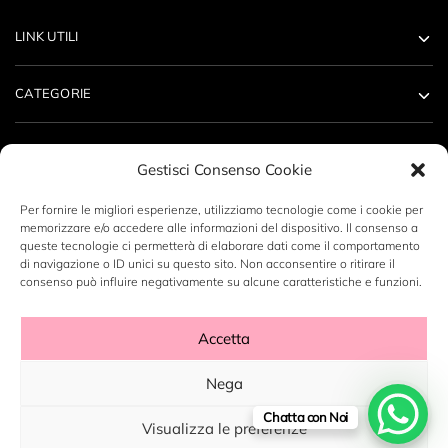
LINK UTILI
CATEGORIE
ACCOUNT
Gestisci Consenso Cookie
CONTATTI
Per fornire le migliori esperienze, utilizziamo tecnologie come i cookie per
memorizzare e/o accedere alle informazioni del dispositivo. Il consenso a
queste tecnologie ci permetterà di elaborare dati come il comportamento
di navigazione o ID unici su questo sito. Non acconsentire o ritirare il
consenso può influire negativamente su alcune caratteristiche e funzioni.
Copyright ©2023 LABORATORIO N14 SRL - P.Iva: 12496530960
Accetta
- By
DeZign Art
Nega
Chatta con Noi
Visualizza le preferenze