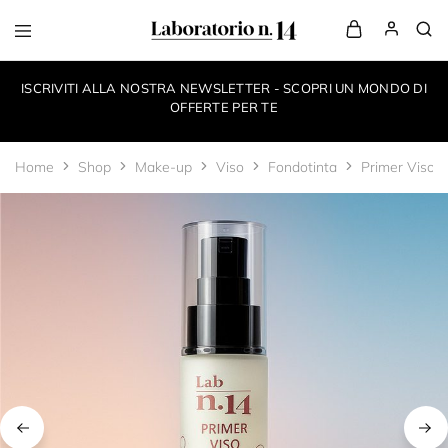
LaboratorioN14
your
own
ISCRIVITI ALLA NOSTRA NEWSLETTER - SCOPRI UN MONDO DI
make-
up
OFFERTE PER TE
style
Home
Shop
Make-up
Viso
Fondotinta
Primer Viso