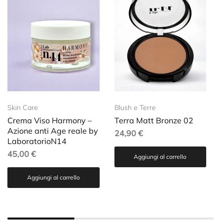
Skin Care
Blush e Terre
Crema Viso Harmony –
Terra Matt Bronze 02
Azione anti Age reale by
24,90
€
LaboratorioN14
45,00
€
Aggiungi al carrello
Aggiungi al carrello