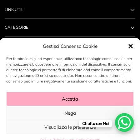
LINK UTILI
CATEGORIE
ACCOUNT
Gestisci Consenso Cookie
Per fornire le migliori esperienze, utilizziamo tecnologie come i cookie per
CONTATTI
memorizzare e/o accedere alle informazioni del dispositivo. Il consenso a
queste tecnologie ci permetterà di elaborare dati come il comportamento
di navigazione o ID unici su questo sito. Non acconsentire o ritirare il
consenso può influire negativamente su alcune caratteristiche e funzioni.
Accetta
Copyright ©2023 LABORATORIO N14 SRL - P.Iva: 12496530960
- By
DeZign Art
Nega
Chatta con Noi
Visualizza le preferenze
Cookie Policy
Privacy Policy
Contatti