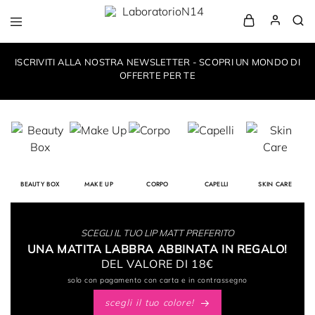
LaboratorioN14
your
own
ISCRIVITI ALLA NOSTRA NEWSLETTER - SCOPRI UN MONDO DI
make-
up
OFFERTE PER TE
style
BEAUTY BOX
MAKE UP
CORPO
CAPELLI
SKIN CARE
SCEGLI IL TUO LIP MATT PREFERITO
UNA MATITA LABBRA ABBINATA IN REGALO!
DEL VALORE DI 18€
solo con pagamento con carta e in contrassegno
scegli il tuo colore!