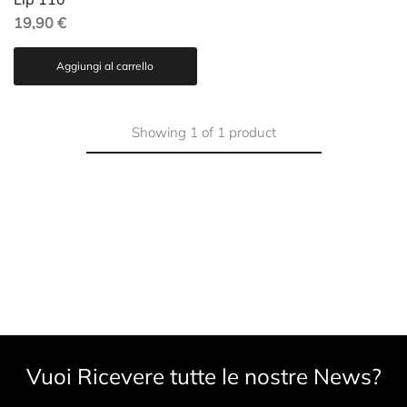
19,90
€
Aggiungi al carrello
Showing
1
of
1
product
Vuoi Ricevere tutte le nostre News?