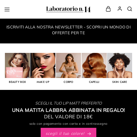
LaboratorioN14
your
own
ISCRIVITI ALLA NOSTRA NEWSLETTER - SCOPRI UN MONDO DI
make-
up
OFFERTE PER TE
style
BEAUTY BOX
MAKE UP
CORPO
CAPELLI
SKIN CARE
SCEGLI IL TUO LIP MATT PREFERITO
UNA MATITA LABBRA ABBINATA IN REGALO!
DEL VALORE DI 18€
solo con pagamento con carta e in contrassegno
scegli il tuo colore!