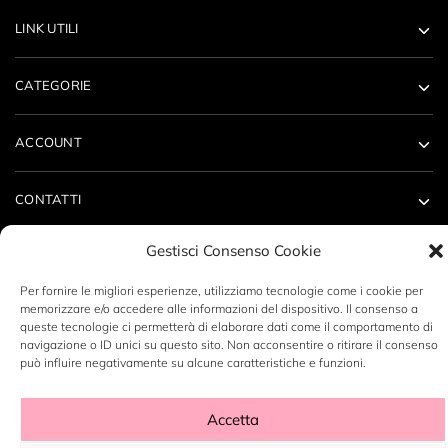
LINK UTILI
CATEGORIE
ACCOUNT
CONTATTI
Gestisci Consenso Cookie
Per fornire le migliori esperienze, utilizziamo tecnologie come i cookie per
memorizzare e/o accedere alle informazioni del dispositivo. Il consenso a
Copyright ©2023 LABORATORIO N14 SRL - P.Iva: 12496530960
queste tecnologie ci permetterà di elaborare dati come il comportamento di
navigazione o ID unici su questo sito. Non acconsentire o ritirare il consenso
- By
DeZign Art
può influire negativamente su alcune caratteristiche e funzioni.
Accetta