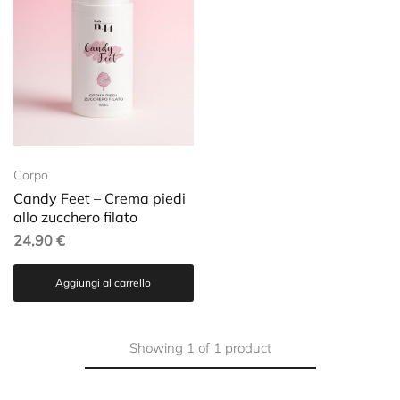
Corpo
Candy Feet – Crema piedi
allo zucchero filato
24,90
€
Aggiungi al carrello
Showing
1
of
1
product