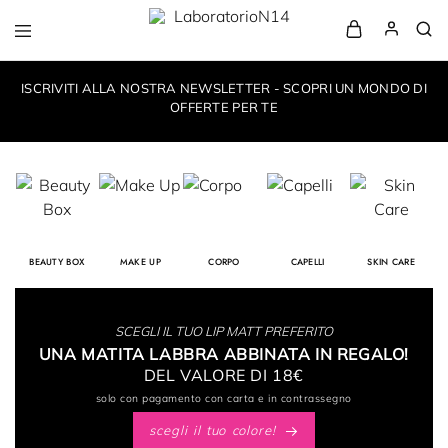
LaboratorioN14
your
own
ISCRIVITI ALLA NOSTRA NEWSLETTER - SCOPRI UN MONDO DI
make-
up
OFFERTE PER TE
style
BEAUTY BOX
MAKE UP
CORPO
CAPELLI
SKIN CARE
SCEGLI IL TUO LIP MATT PREFERITO
UNA MATITA LABBRA ABBINATA IN REGALO!
DEL VALORE DI 18€
solo con pagamento con carta e in contrassegno
scegli il tuo colore!