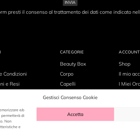
rm presti il consenso al trattamento dei dati come indicato nel
I
CATEGORIE
ACCOUNT
Beauty Box
Shop
e Condizioni
Corpo
Il mio ac
ni e Resi
Capelli
I Miei Ord
Policy
Skin Care
Carrello
Gestisci Consenso Cookie
olicy
Make-up
Wishlist
memorizzare e/o
Accetta
i permetterà di
to. Non
tteristiche e