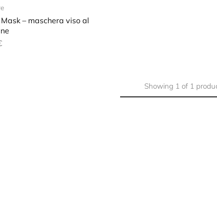
re
 Mask – maschera viso al
ene
€
Showing
1
of
1
produ