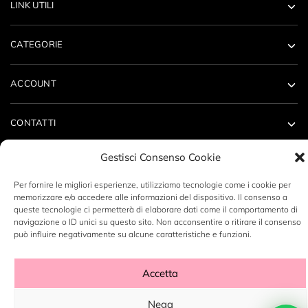
LINK UTILI
CATEGORIE
ACCOUNT
CONTATTI
Gestisci Consenso Cookie
Per fornire le migliori esperienze, utilizziamo tecnologie come i cookie per
memorizzare e/o accedere alle informazioni del dispositivo. Il consenso a
queste tecnologie ci permetterà di elaborare dati come il comportamento di
Copyright ©2023 LABORATORIO N14 SRL - P.Iva: 12496530960
navigazione o ID unici su questo sito. Non acconsentire o ritirare il consenso
- By
DeZign Art
può influire negativamente su alcune caratteristiche e funzioni.
Accetta
Nega