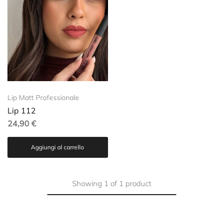
Lip Matt Professionale
Lip 112
24,90
€
Aggiungi al carrello
Showing
1
of
1
product