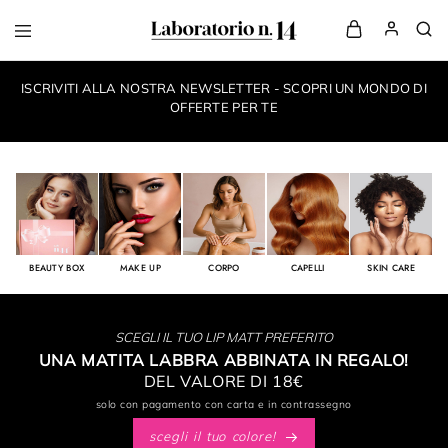
LaboratorioN14
your
own
ISCRIVITI ALLA NOSTRA NEWSLETTER - SCOPRI UN MONDO DI
make-
up
OFFERTE PER TE
style
BEAUTY BOX
MAKE UP
CORPO
CAPELLI
SKIN CARE
SCEGLI IL TUO LIP MATT PREFERITO
UNA MATITA LABBRA ABBINATA IN REGALO!
DEL VALORE DI 18€
solo con pagamento con carta e in contrassegno
scegli il tuo colore!