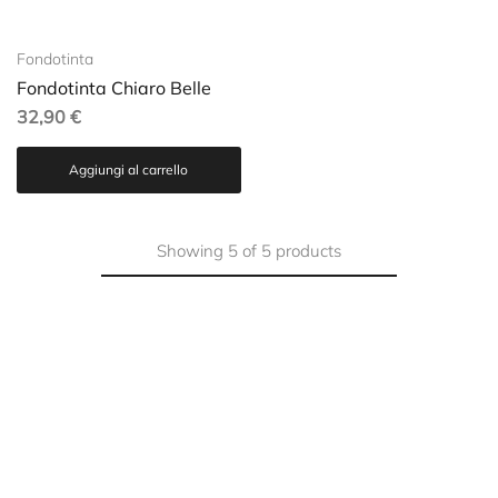
Fondotinta
Fondotinta Chiaro Belle
32,90
€
Aggiungi al carrello
Showing
5
of
5
products