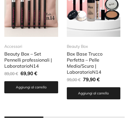
Accessori
Beauty Box
Beauty Box – Set
Box Base Trucco
Pennelli professionali |
Perfetta – Pelle
LaboratorioN14
Medio/Scura |
LaboratorioN14
69,90
€
89,00
€
79,90
€
99,00
€
Aggiungi al carrello
Aggiungi al carrello