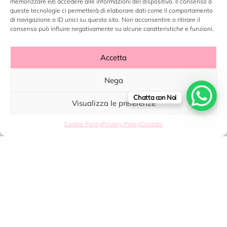
memorizzare e/o accedere alle informazioni del dispositivo. Il consenso a
queste tecnologie ci permetterà di elaborare dati come il comportamento
di navigazione o ID unici su questo sito. Non acconsentire o ritirare il
CATEGORIE
consenso può influire negativamente su alcune caratteristiche e funzioni.
ACCOUNT
Accetta
Nega
CONTATTI
Chatta con Noi
Visualizza le preferenze
Cookie Policy
Privacy Policy
Contatti
Copyright ©2023 LABORATORIO N14 SRL - P.Iva: 12496530960
- By
DeZign Art