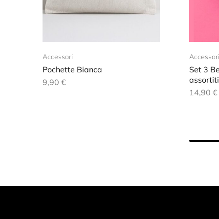
Accessori
Accessor
Pochette Bianca
Set 3 Be
assortiti
9,90
€
14,90
€