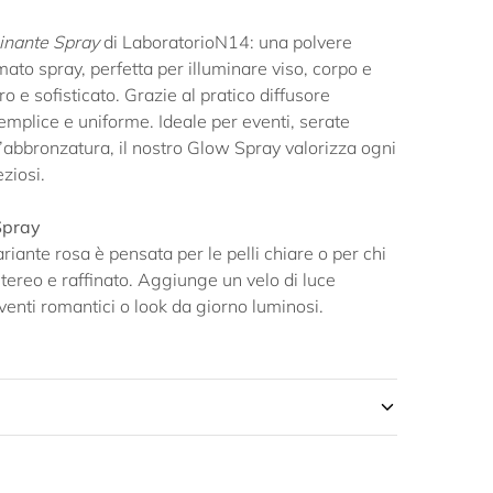
inante Spray
di LaboratorioN14: una polvere
rmato spray, perfetta per illuminare viso, corpo e
o e sofisticato. Grazie al pratico diffusore
semplice e uniforme. Ideale per eventi, serate
ll’abbronzatura, il nostro Glow Spray valorizza ogni
eziosi.
Spray
ariante rosa è pensata per le pelli chiare o per chi
tereo e raffinato. Aggiunge un velo di luce
venti romantici o look da giorno luminosi.