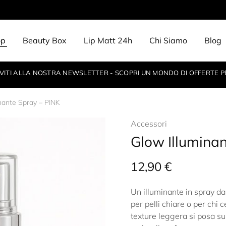
op
Beauty Box
Lip Matt 24h
Chi Siamo
Blog
IVITI ALLA NOSTRA NEWSLETTER - SCOPRI UN MONDO DI OFFERTE P
nante Spray – PINK
Accessori
Glow Illumina
12,90
€
Un illuminante in spray dal
per pelli chiare o per chi 
texture leggera si posa su