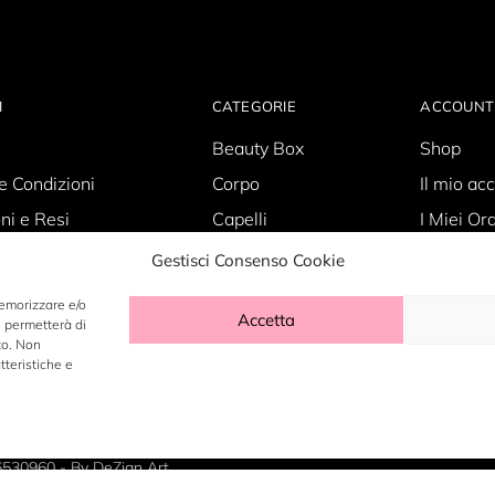
I
CATEGORIE
ACCOUNT
Beauty Box
Shop
e Condizioni
Corpo
Il mio ac
ni e Resi
Capelli
I Miei Ord
Policy
Skin Care
Carrello
Gestisci Consenso Cookie
olicy
Make-up
Wishlist
memorizzare e/o
Accetta
i permetterà di
to. Non
tteristiche e
6530960 - By
DeZign Art