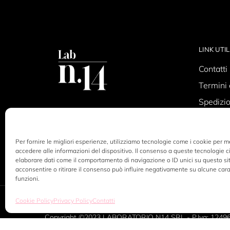
LINK UTIL
Contatti
Termini 
Spedizio
Privacy 
Cookie P
Per fornire le migliori esperienze, utilizziamo tecnologie come i cookie per 
accedere alle informazioni del dispositivo. Il consenso a queste tecnologie c
elaborare dati come il comportamento di navigazione o ID unici su questo si
acconsentire o ritirare il consenso può influire negativamente su alcune cara
funzioni.
Cookie Policy
Privacy Policy
Contatti
Copyright ©2023 LABORATORIO N14 SRL - P.Iva: 1249