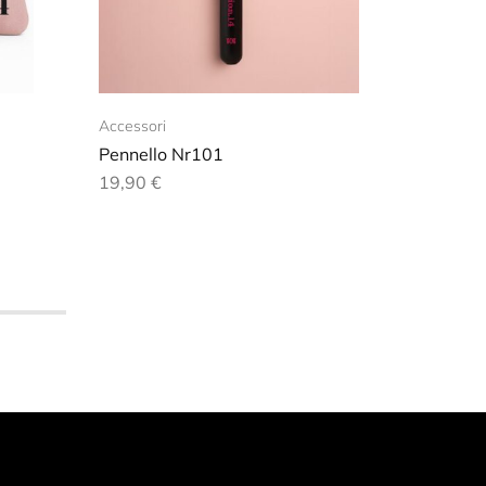
Accessori
Accessor
Pennello Nr101
Pennel
19,90
€
14,90