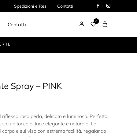
Spedizioni e Resi
Contatti
0
Contatti
ER TE
nte Spray – PINK
 riflesso rosa perla, delicato e luminoso. Perfetto
cerca un tocco di luce elegante e naturale. La
l corpo e sul viso con estrema facilità, regalando