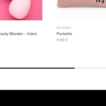
i
Accessori
auty Blender – Colori
Pochette
9,90
€