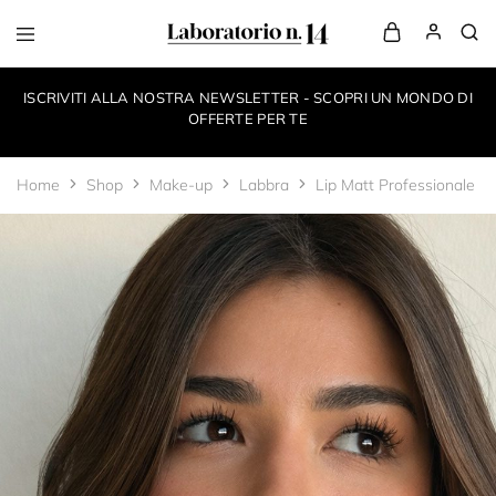
LaboratorioN14
your
own
ISCRIVITI ALLA NOSTRA NEWSLETTER - SCOPRI UN MONDO DI
make-
up
OFFERTE PER TE
style
Home
Shop
Make-up
Labbra
Lip Matt Professionale