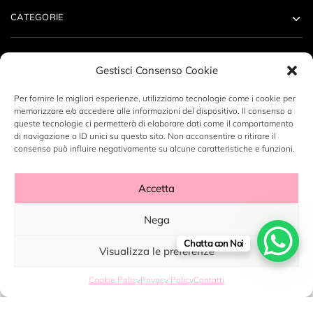
CATEGORIE
ACCOUNT
Gestisci Consenso Cookie
CONTATTI
Per fornire le migliori esperienze, utilizziamo tecnologie come i cookie per
memorizzare e/o accedere alle informazioni del dispositivo. Il consenso a
queste tecnologie ci permetterà di elaborare dati come il comportamento
di navigazione o ID unici su questo sito. Non acconsentire o ritirare il
consenso può influire negativamente su alcune caratteristiche e funzioni.
Copyright ©2023 LABORATORIO N14 SRL - P.Iva: 12496530960
Accetta
- By
DeZign Art
Nega
Chatta con Noi
Visualizza le preferenze
Cookie Policy
Privacy Policy
Contatti