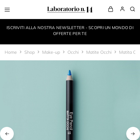
LaboratorioN14
your
own
ISCRIVITI ALLA NOSTRA NEWSLETTER - SCOPRI UN MONDO DI
make-
up
OFFERTE PER TE
style
Home
Shop
Make-up
Occhi
Matite Occhi
Matita Oc