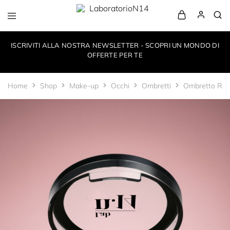
LaboratorioN14
your
own
ISCRIVITI ALLA NOSTRA NEWSLETTER - SCOPRI UN MONDO DI
make-
up
OFFERTE PER TE
style
Home
Shop
Make-up
Occhi
Ombretti
Ombretto Ros