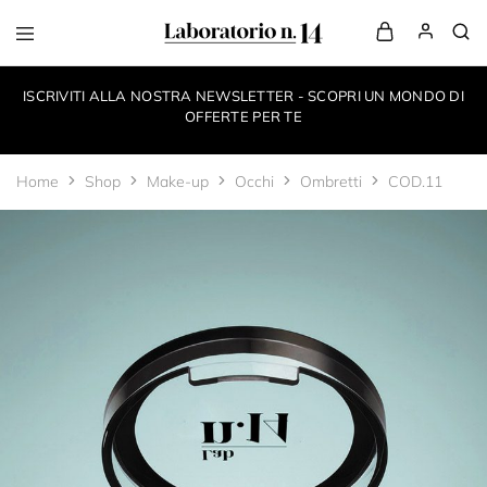
LaboratorioN14
your
own
ISCRIVITI ALLA NOSTRA NEWSLETTER - SCOPRI UN MONDO DI
make-
up
OFFERTE PER TE
style
Home
Shop
Make-up
Occhi
Ombretti
COD.11