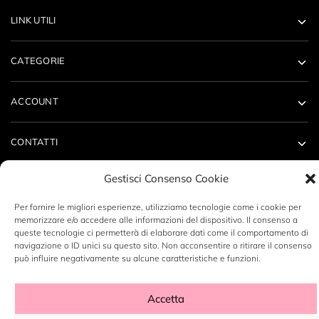
LINK UTILI
CATEGORIE
ACCOUNT
CONTATTI
Gestisci Consenso Cookie
Per fornire le migliori esperienze, utilizziamo tecnologie come i cookie per
memorizzare e/o accedere alle informazioni del dispositivo. Il consenso a
Copyright ©2023 LABORATORIO N14 SRL - P.Iva: 12496530960
queste tecnologie ci permetterà di elaborare dati come il comportamento di
navigazione o ID unici su questo sito. Non acconsentire o ritirare il consenso
- By
DeZign Art
può influire negativamente su alcune caratteristiche e funzioni.
Accetta