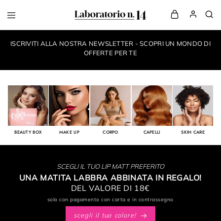
LaboratorioN14
your
own
ISCRIVITI ALLA NOSTRA NEWSLETTER - SCOPRI UN MONDO DI
make-
up
OFFERTE PER TE
style
BEAUTY BOX
MAKE UP
CORPO
CAPELLI
SKIN CARE
SCEGLI IL TUO LIP MATT PREFERITO
UNA MATITA LABBRA ABBINATA IN REGALO!
DEL VALORE DI 18€
solo con pagamento con carta e in contrassegno
scegli il tuo colore!