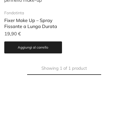
Fondotinta
Fixer Make Up – Spray
Fissante a Lunga Durata
19,90
€
Aggiungi al carrello
Showing
1
of
1
product