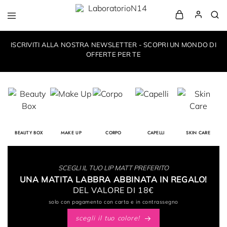
LaboratorioN14
your
own
ISCRIVITI ALLA NOSTRA NEWSLETTER - SCOPRI UN MONDO DI
make-
up
OFFERTE PER TE
style
BEAUTY BOX
MAKE UP
CORPO
CAPELLI
SKIN CARE
SCEGLI IL TUO LIP MATT PREFERITO
UNA MATITA LABBRA ABBINATA IN REGALO!
DEL VALORE DI 18€
solo con pagamento con carta e in contrassegno
scegli il tuo colore!