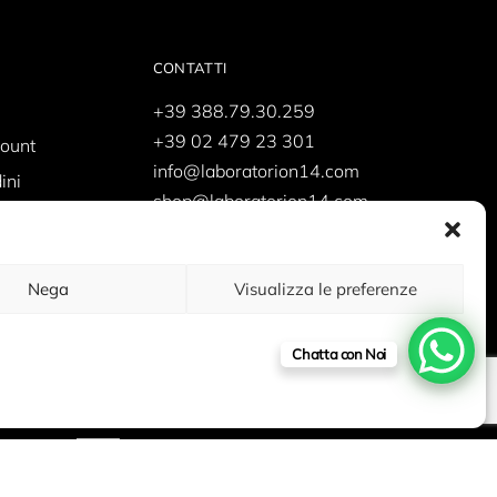
CONTATTI
+39 388.79.30.259
+39 02 479 23 301
count
info@laboratorion14.com
ini
shop@laboratorion14.com
supporto@laboratorion14.com
Nega
Visualizza le preferenze
Chatta con Noi