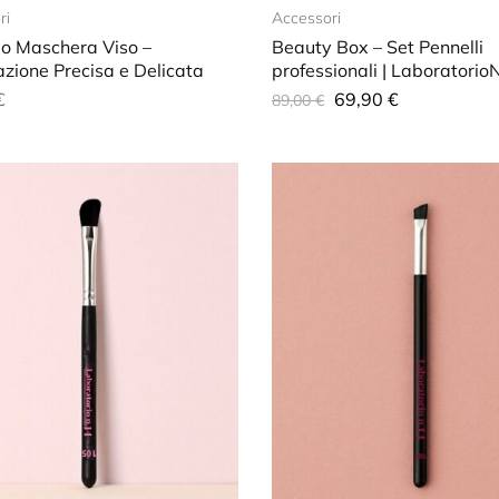
ri
Accessori
lo Maschera Viso –
Beauty Box – Set Pennelli
zione Precisa e Delicata
professionali | Laboratori
€
69,90
€
89,00
€