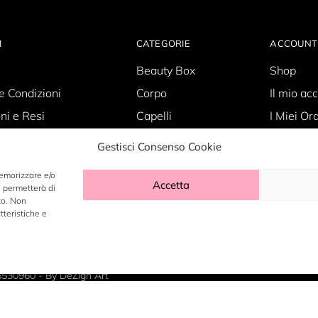
I
CATEGORIE
ACCOUNT
Beauty Box
Shop
e Condizioni
Corpo
Il mio ac
ni e Resi
Capelli
I Miei Ord
Policy
Skin Care
Carrello
Gestisci Consenso Cookie
olicy
Make-up
Wishlist
memorizzare e/o
Accetta
ti
i permetterà di
to. Non
tteristiche e
6530960 - By
DeZign Art