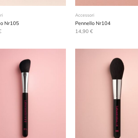
ri
Accessori
lo Nr105
Pennello Nr104
€
14,90
€