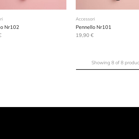
ri
Accessori
lo Nr102
Pennello Nr101
€
19,90
€
Showing
8
of
8
produc