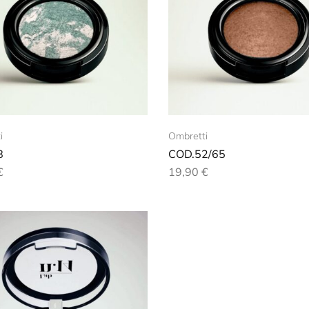
i
Ombretti
8
COD.52/65
€
19,90
€