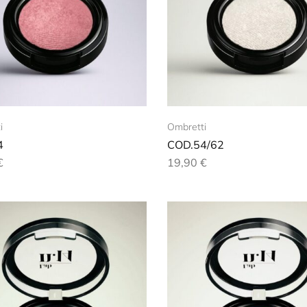
i
Ombretti
4
COD.54/62
€
19,90
€