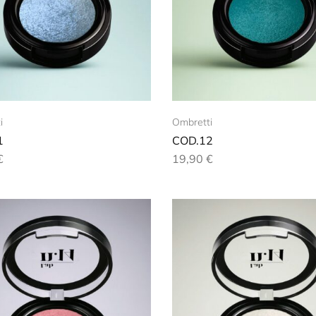
i
Ombretti
1
COD.12
€
19,90
€