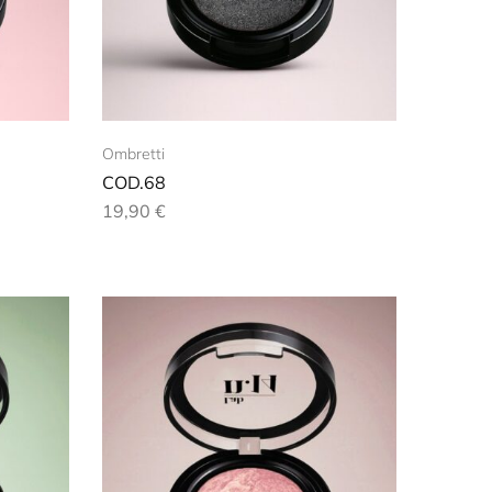
Ombretti
COD.68
19,90
€