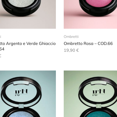
i
Ombretti
to Argento e Verde Ghiaccio
Ombretto Rosa – COD.66
64
19,90
€
€