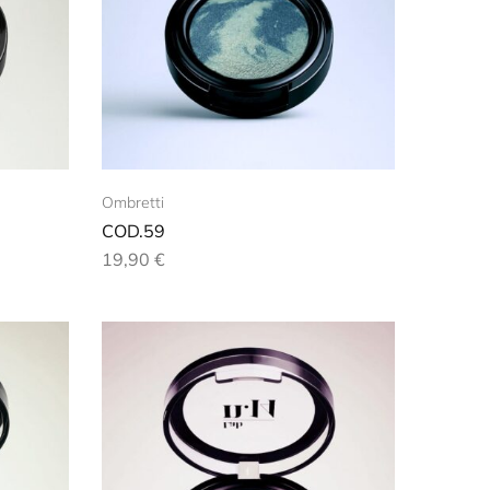
Ombretti
COD.59
19,90
€