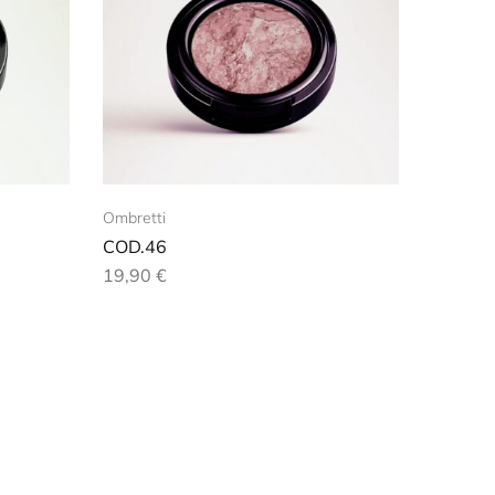
Ombretti
COD.46
19,90
€