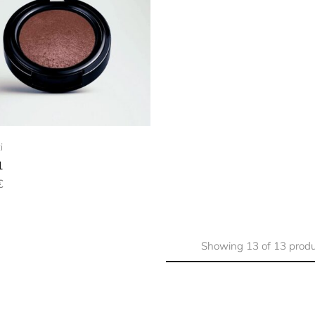
i
1
€
Showing
13
of
13
produ