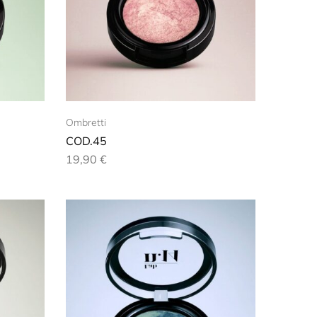
Ombretti
COD.45
19,90
€