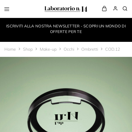
LaboratorioN14
your
own
ISCRIVITI ALLA NOSTRA NEWSLETTER - SCOPRI UN MONDO DI
make-
up
OFFERTE PER TE
style
Home
Shop
Make-up
Occhi
Ombretti
COD.12