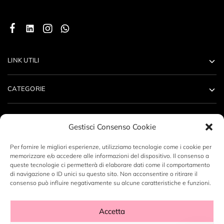
LINK UTILI
CATEGORIE
ACCOUNT
Gestisci Consenso Cookie
CONTATTI
Per fornire le migliori esperienze, utilizziamo tecnologie come i cookie per
memorizzare e/o accedere alle informazioni del dispositivo. Il consenso a
queste tecnologie ci permetterà di elaborare dati come il comportamento
di navigazione o ID unici su questo sito. Non acconsentire o ritirare il
consenso può influire negativamente su alcune caratteristiche e funzioni.
Copyright ©2023 LABORATORIO N14 SRL - P.Iva: 12496530960
Accetta
- By
DeZign Art