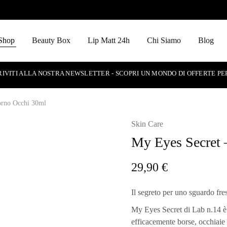
Shop
Beauty Box
Lip Matt 24h
Chi Siamo
Blog
RIVITI ALLA NOSTRA NEWSLETTER - SCOPRI UN MONDO DI OFFERTE PE
orno Occhi 30ml
Skin Care
My Eyes Secret 
29,90
€
Il segreto per uno sguardo fre
My Eyes Secret
di
Lab n.14
è
efficacemente borse, occhiaie 