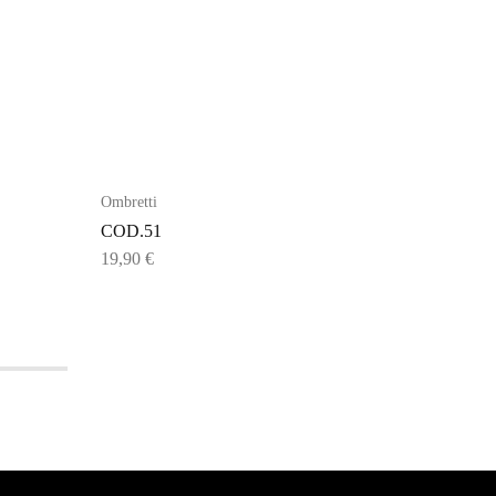
Ombretti
Ombretti
COD.51
COD.44
19,90
€
19,90
€