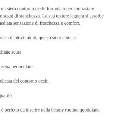
 un siero contorno occhi formulato per contrastare
e segni di stanchezza. La sua texture leggera si assorbe
diata sensazione di freschezza e comfort.
cca di attivi mirati, questo siero aiuta a:
chiaie scure
a zona perioculare
 delicata del contorno occhi
sguardo
, è perfetto da inserire nella beauty routine quotidiana,