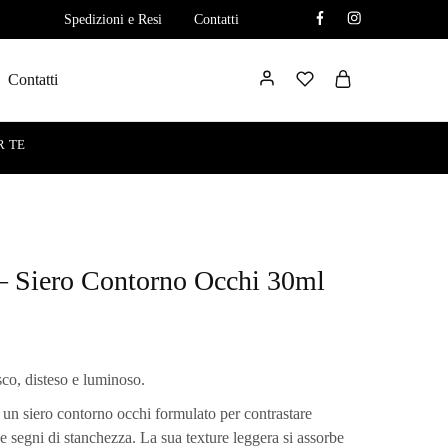
Spedizioni e Resi
Contatti
Contatti
R TE
– Siero Contorno Occhi 30ml
sco, disteso e luminoso.
 un siero contorno occhi formulato per contrastare
e segni di stanchezza. La sua texture leggera si assorbe