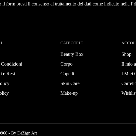
il form presti il consenso al trattamento dei dati come indicato nella Pr
LI
CATEGORIE
ACCOU
Beauty Box
Shop
 Condizioni
Corpo
Il mio 
i e Resi
Capelli
I Miei 
olicy
Skin Care
Carrell
olicy
Make-up
Wishlis
0960 - By
DeZign Art