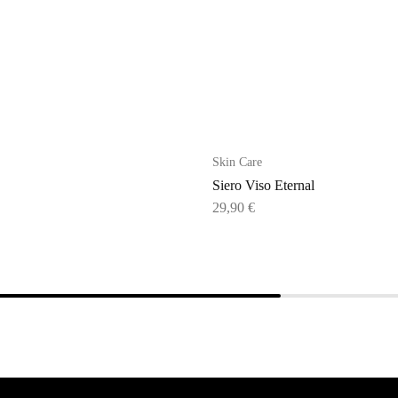
Skin Care
Siero Viso Eternal
29,90
€