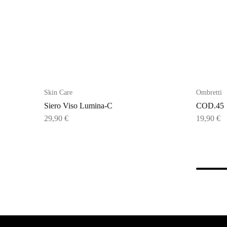
Skin Care
Ombretti
Siero Viso Lumina-C
COD.45
29,90
€
19,90
€