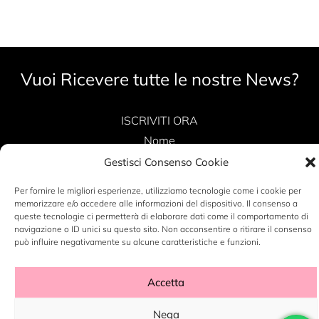
Vuoi Ricevere tutte le nostre News?
ISCRIVITI ORA
Nome
Gestisci Consenso Cookie
Per fornire le migliori esperienze, utilizziamo tecnologie come i cookie per
Telefono
memorizzare e/o accedere alle informazioni del dispositivo. Il consenso a
queste tecnologie ci permetterà di elaborare dati come il comportamento di
navigazione o ID unici su questo sito. Non acconsentire o ritirare il consenso
può influire negativamente su alcune caratteristiche e funzioni.
Indirizzo Email*
Accetta
Nega