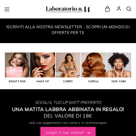
LaboratorioN14
your
own
ISCRIVITI ALLA NOSTRA NEWSLETTER - SCOPRI UN MONDO DI
make-
up
OFFERTE PER TE
style
BEAUTY BOX
MAKE UP
CORPO
CAPELLI
SKIN CARE
SCEGLI IL TUO LIP MATT PREFERITO
UNA MATITA LABBRA ABBINATA IN REGALO!
DEL VALORE DI 18€
solo con pagamento con carta e in contrassegno
scegli il tuo colore!