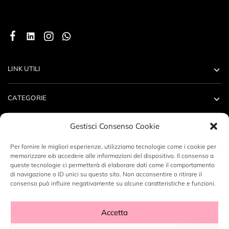
LINK UTILI
CATEGORIE
Gestisci Consenso Cookie
ACCOUNT
Per fornire le migliori esperienze, utilizziamo tecnologie come i cookie per
memorizzare e/o accedere alle informazioni del dispositivo. Il consenso a
CONTATTI
queste tecnologie ci permetterà di elaborare dati come il comportamento
di navigazione o ID unici su questo sito. Non acconsentire o ritirare il
consenso può influire negativamente su alcune caratteristiche e funzioni.
Accetta
Copyright ©2023 LABORATORIO N14 SRL - P.Iva: 12496530960